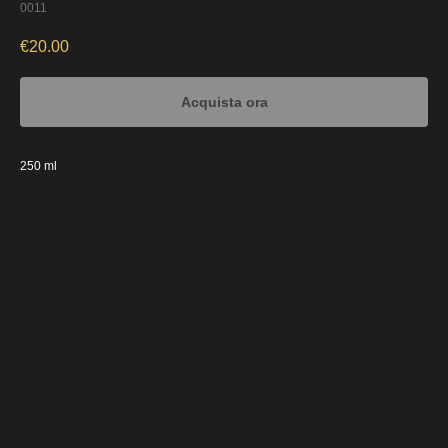
0011
€
20.00
Acquista ora
250 ml